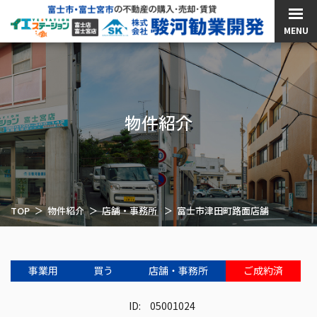
MENU
物件紹介
TOP
物件紹介
店舗・事務所
富士市津田町路面店舗
事業用
買う
店舗・事務所
ご成約済
ID:
05001024