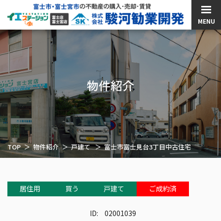
MENU
物件紹介
TOP
物件紹介
戸建て
富士市富士見台3丁目中古住宅
居住用
買う
戸建て
ご成約済
ID:
02001039