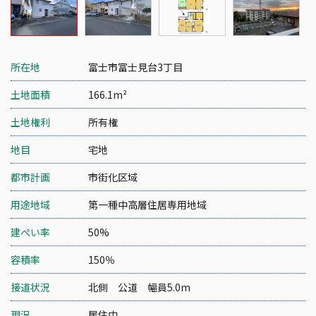
所在地
富士市富士見台3丁目
土地面積
166.1m²
土地権利
所有権
地目
宅地
都市計画
市街化区域
用途地域
第一種中高層住居専用地域
建ぺい率
50%
容積率
150％
接道状況
北側 公道 幅員5.0m
現況
居住中