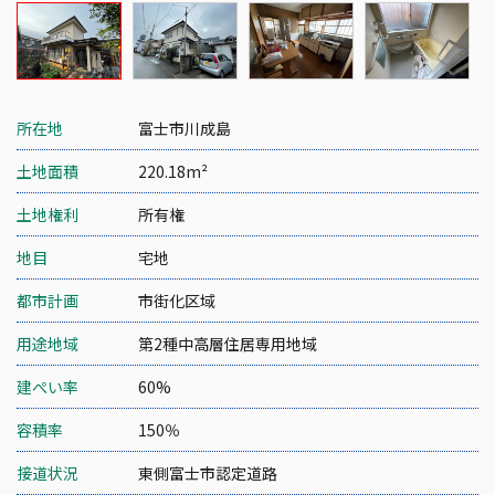
所在地
富士市川成島
土地面積
220.18m²
土地権利
所有権
地目
宅地
都市計画
市街化区域
用途地域
第2種中高層住居専用地域
建ぺい率
60%
容積率
150％
接道状況
東側富士市認定道路