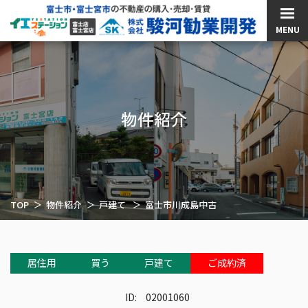
MENU
物件紹介
TOP
物件紹介
戸建て
富士市川成島中古
居住用
買う
戸建て
ご成約済
ID:
02001060