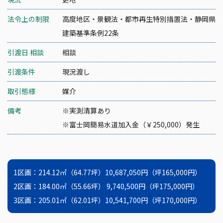
法令上の制限
高度地区・景観法・都市再生特別措置法・静岡県
建築基準条例22条
引渡日 相談
相談
引渡条件
現況渡し
取引態様
媒介
備考
※実測清算あり
※富士岡簡易水道加入金（￥250,000）発生
1区画：214.12㎡（64.77坪）10,687,050円（坪165,000円）
2区画：184.00㎡（55.66坪） 9,740,500円（坪175,000円）
3区画：205.01㎡（62.01坪）10,541,700円（坪170,000円）