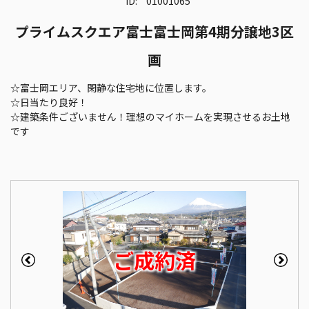
ID:
01001065
プライムスクエア富士富士岡第4期分譲地3区
画
☆富士岡エリア、閑静な住宅地に位置します。
☆日当たり良好！
☆建築条件ございません！理想のマイホームを実現させるお土地
です
ご成約済