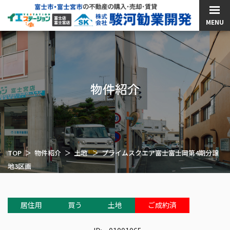
MENU
物件紹介
TOP
物件紹介
土地
プライムスクエア富士富士岡第4期分譲
地3区画
居住用
買う
土地
ご成約済