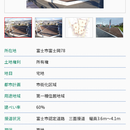
所在地
富士市富士岡78
土地権利
所有権
地目
宅地
都市計画
市街化区域
用途地域
第一種住居地域
建ぺい率
60%
接道状況
富士市認定道路 三面接道 幅員3.6m～4.1m
現況
更地