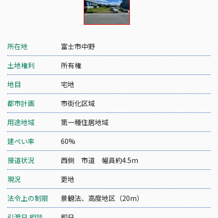
所在地
富士市中野
土地権利
所有権
地目
宅地
都市計画
市街化区域
用途地域
第一種住居地域
建ぺい率
60%
接道状況
西側 市道 幅員約4.5m
現況
更地
法令上の制限
景観法、高度地区（20m）
引渡日 相談
即日