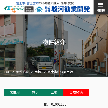
MENU
物件紹介
TOP
物件紹介
土地
富士市中野売土地
居住用
買う
土地
ご成約済
ID:
01001185