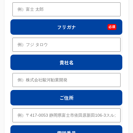
フリガナ
必須
貴社名
ご住所