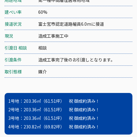
用途地域
第一種中高層住居専用地域
建ぺい率
60%
接道状況
富士宮市認定道路幅員6.0mに接道
現況
造成工事施工中
引渡日 相談
相談
引渡条件
造成工事完了後のお引渡しとなります。
取引態様
媒介
1号地：203.36㎡（61.51坪） 祝 御成約済み！
2号地：203.36㎡（61.51坪） 祝 御成約済み！
3号地：203.36㎡（61.51坪） 祝 御成約済み！
4号地：230.82㎡（69.82坪） 祝 御成約済み！