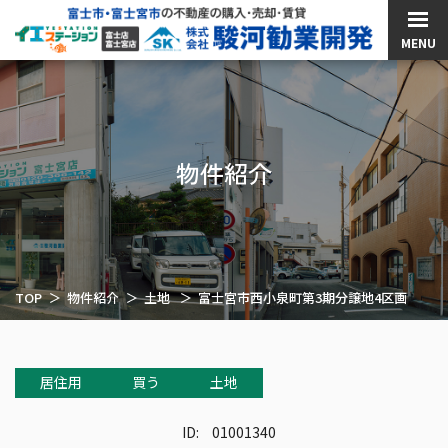
MENU
物件紹介
TOP
物件紹介
土地
富士宮市西小泉町第3期分譲地4区画
居住用
買う
土地
ID:
01001340