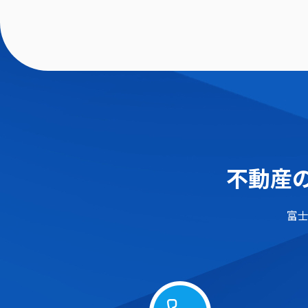
不動産の
富