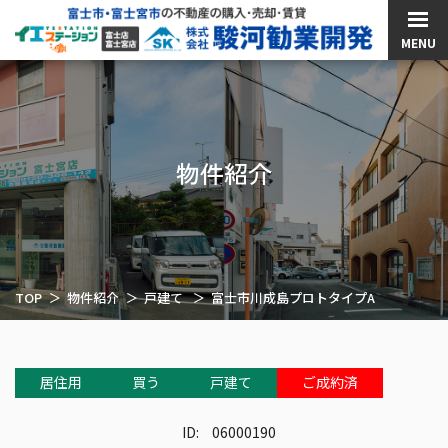
MENU
物件紹介
TOP
物件紹介
戸建て
富士市川成島プロトタイプA
居住用
買う
戸建て
ご成約済
ID:
06000190