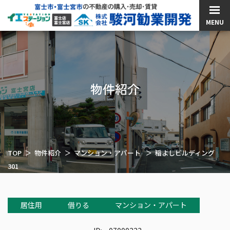
MENU
物件紹介
TOP
物件紹介
マンション・アパート
稲よしビルディング
301
居住用
借りる
マンション・アパート