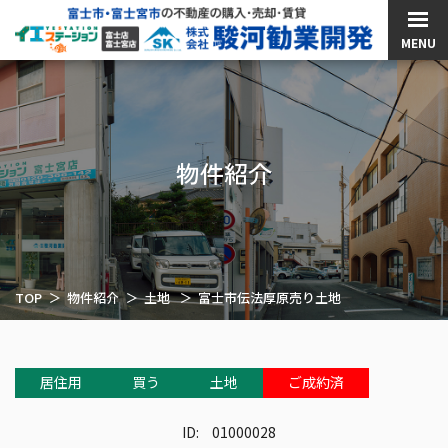
MENU
物件紹介
TOP
物件紹介
土地
富士市伝法厚原売り土地
居住用
買う
土地
ご成約済
ID:
01000028