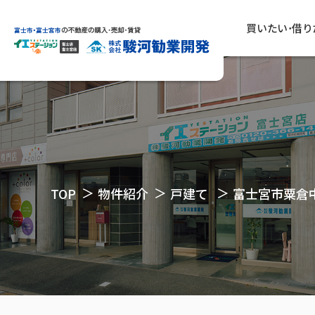
買いたい･借り
TOP
物件紹介
戸建て
富士宮市粟倉