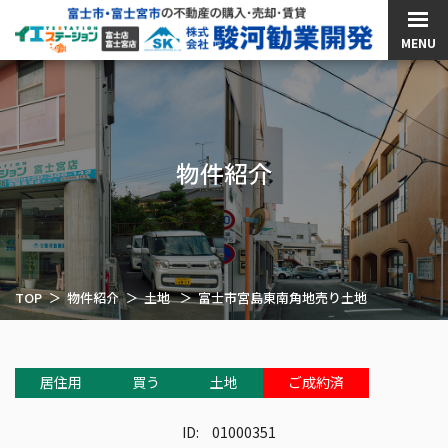
MENU
物件紹介
TOP
物件紹介
土地
富士市宮島東南角地売り土地
居住用
買う
土地
ご成約済
ID:
01000351