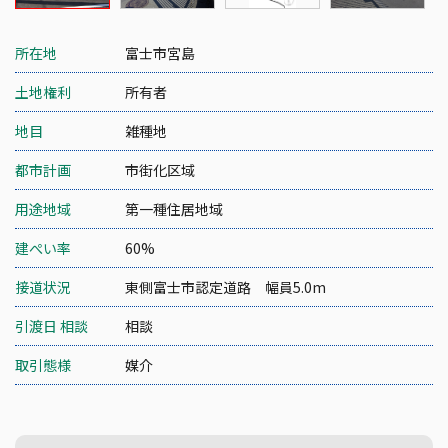
所在地
富士市宮島
土地権利
所有者
地目
雑種地
都市計画
市街化区域
用途地域
第一種住居地域
建ぺい率
60%
接道状況
東側富士市認定道路 幅員5.0m
引渡日 相談
相談
取引態様
媒介