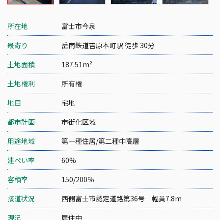
所在地
富士市今泉
最寄り
岳南鉄道吉原本町駅 徒歩 30分
土地面積
187.51m²
土地権利
所有権
地目
宅地
都市計画
市街化区域
用途地域
第一種住居/第二種中高層
建ぺい率
60%
容積率
150/200％
接道状況
西側富士市認定道路第36号 幅員7.8m
現況
居住中