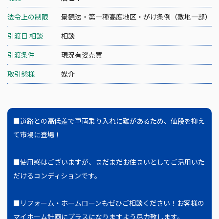
法令上の制限
景観法・第一種高度地区・がけ条例（敷地一部）
引渡日 相談
相談
引渡条件
現況有姿売買
取引態様
媒介
■道路との高低差で車両乗り入れに難があるため、値段を抑え
て市場に登場！
■使用感はございますが、まだまだお住まいとしてご活用いた
だけるコンディションです。
■リフォーム・ホームローンもぜひご相談ください！お客様の
マイホーム計画にプラスになりますよう尽力致します。