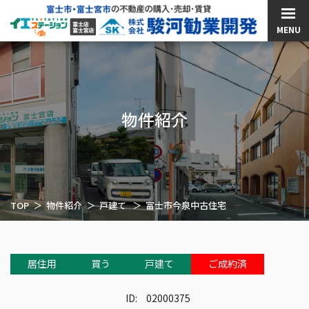
MENU
物件紹介
TOP
物件紹介
戸建て
富士市今泉中古住宅
居住用
買う
戸建て
ご成約済
ID:
02000375