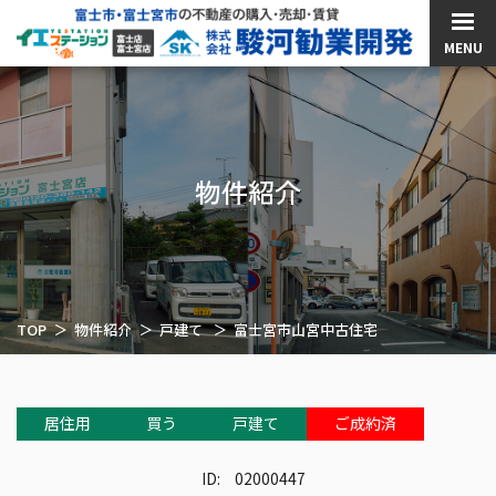
MENU
物件紹介
TOP
物件紹介
戸建て
富士宮市山宮中古住宅
居住用
買う
戸建て
ご成約済
ID:
02000447