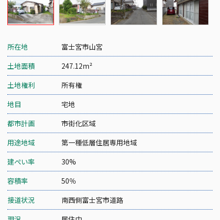
所在地
富士宮市山宮
土地面積
247.12m²
土地権利
所有権
地目
宅地
都市計画
市街化区域
用途地域
第一種低層住居専用地域
建ぺい率
30%
容積率
50％
接道状況
南西側富士宮市道路
現況
居住中