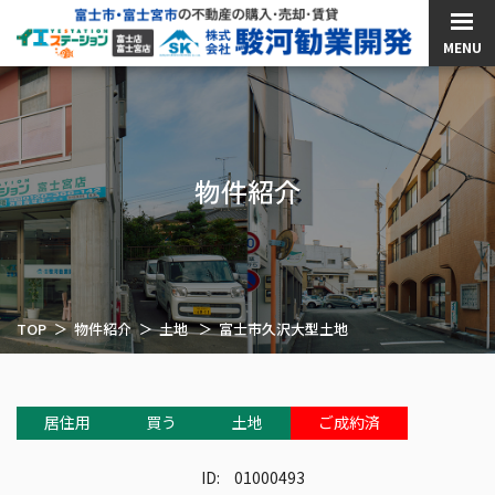
MENU
物件紹介
TOP
物件紹介
土地
富士市久沢大型土地
居住用
買う
土地
ご成約済
ID:
01000493