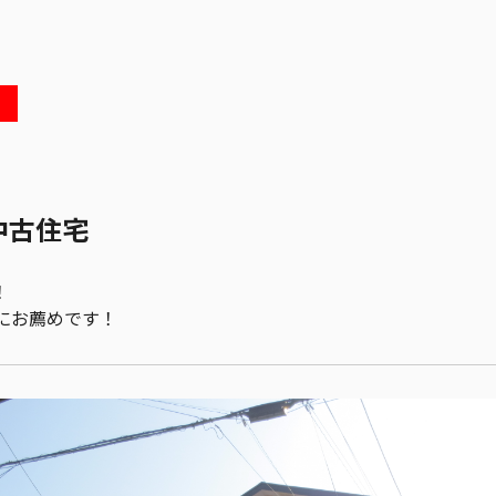
中古住宅
！
にお薦めです！