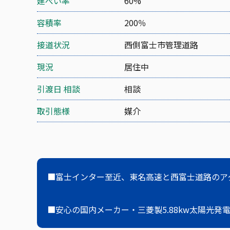
建ぺい率
60%
容積率
200％
接道状況
西側富士市管理道路
現況
居住中
引渡日 相談
相談
取引態様
媒介
■富士インター至近、東名高速と西富士道路のア
■安心の国内メーカー・三菱製5.88kw太陽光発