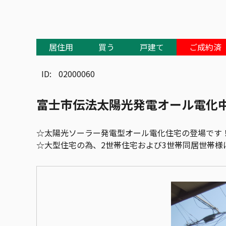
居住用
買う
戸建て
ご成約済
ID:
02000060
富士市伝法太陽光発電オール電化
☆太陽光ソーラー発電型オール電化住宅の登場です
☆大型住宅の為、2世帯住宅および3世帯同居世帯様