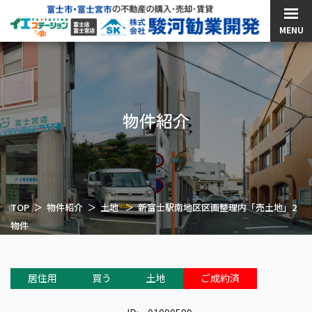
MENU
物件紹介
TOP
物件紹介
土地
新富士駅南地区区画整理内「売土地」2
物件
居住用
買う
土地
ご成約済