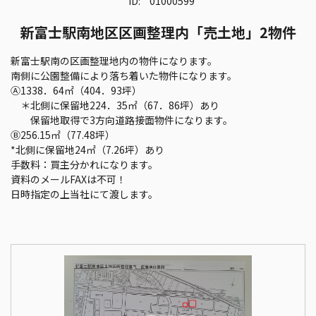
ID:
01000599
新富士駅南地区区画整理内「売土地」2物件
新富士駅南の区画整理地内の物件になります。
南側に公園整備により落ち着いた物件になります。
Ⓐ1338．64㎡（404．93坪）
＊北側に保留地224．35㎡（67．86坪）あり
保留地取得で3方向道路接面物件になります。
Ⓑ256.15㎡（77.48坪）
*北側に保留地24㎡（7.26坪）あり
手数料：買主分かれになります。
資料のメールFAXは不可！
日時指定の上当社にて渡します。