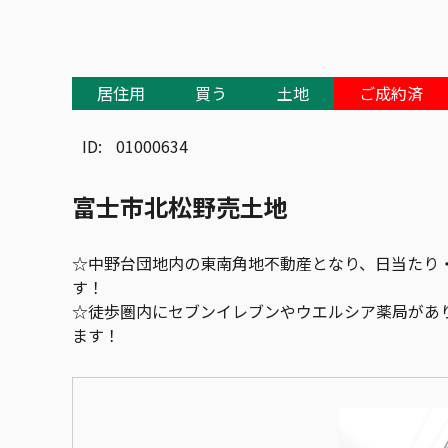
居住用
買う
土地
ご成約済
ID:
01000634
富士市北松野売土地
☆中野台団地内の東南角地不動産となり、日当たり
す！
☆徒歩圏内にセブンイレブンやウエルシア薬局があ
ます！