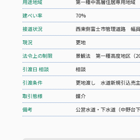
用途地域
第一種中高層住居専用地域
建ぺい率
70%
接道状況
西東側富士市管理道路 幅員6
現況
更地
法令上の制限
景観法 第一種高度地区（2
引渡日 相談
相談
引渡条件
更地渡し 水道新規引込売
取引態様
媒介
備考
公営水道・下水道（中野台