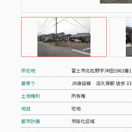
所在地
富士市北松野字沖田1862番1
最寄り
JR身延線 沼久保駅 徒歩 3
土地権利
所有権
地目
宅地
都市計画
市街化区域