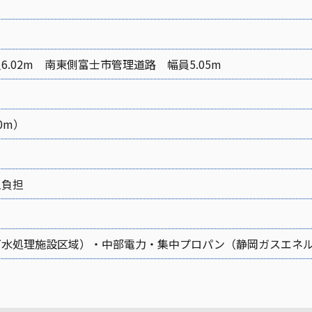
.02m 南東側富士市管理道路 幅員5.05m
0m）
主負担
下水処理施設区域）・中部電力・集中プロパン（静岡ガスエネ