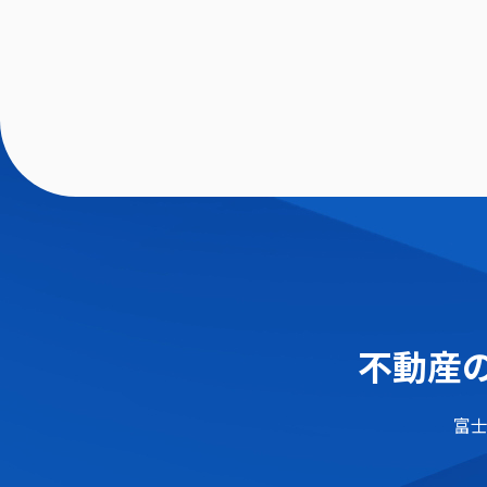
不動産の
富