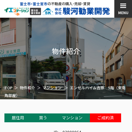
MENU
物件紹介
TOP
物件紹介
マンション
エンゼルハイム吉原 5階（東南
角部屋）
居住用
買う
マンション
ご成約済