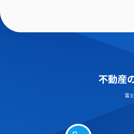
不動産の
富