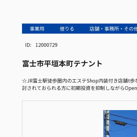
事業用
借りる
店舗・事務所・その
ID:
12000729
富士市平垣本町テナント
☆JR富士駅徒歩圏内のエステShop内装付き店舗t
討されておられる方に初期投資を抑制しながらOpe