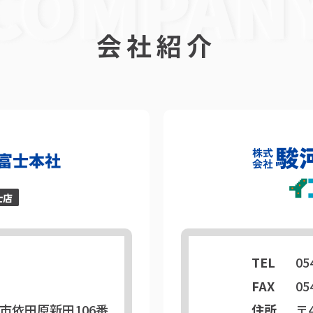
会社紹介
TEL
05
FAX
05
市依田原新田106番
住所
〒4