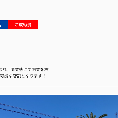
他
ご成約済
歩なり、同業態にて開業を検
n可能な店舗となります！