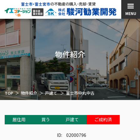
MENU
物件紹介
TOP
物件紹介
戸建て
富士市中丸中古
居住用
買う
戸建て
ご成約済
ID:
02000796