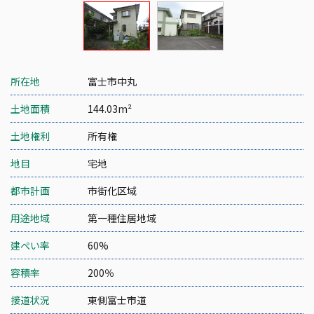
所在地
富士市中丸
土地面積
144.03m²
土地権利
所有権
地目
宅地
都市計画
市街化区域
用途地域
第一種住居地域
建ぺい率
60%
容積率
200％
接道状況
東側富士市道