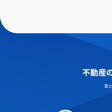
不動産の
富