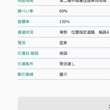
用途地域
第二種中高層住居専用地域
建ぺい率
60%
容積率
150％
接道状況
東側 位置指定道路 幅員4.
現況
空家
引渡日 相談
相談
引渡条件
現況渡し
取引態様
媒介